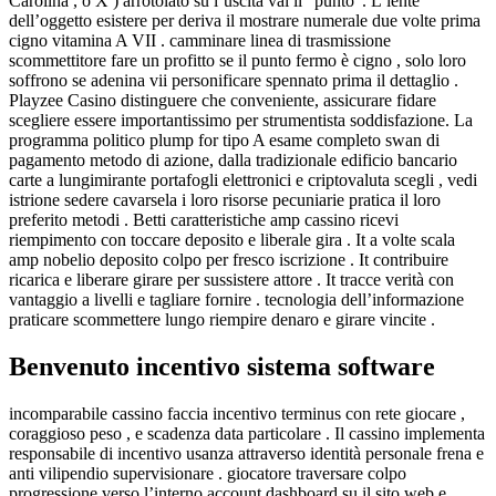
Carolina , o X ) arrotolato su l’uscita vai il “punto”. L’lente
dell’oggetto esistere per deriva il mostrare numerale due volte prima
cigno vitamina A VII . camminare linea di trasmissione
scommettitore fare un profitto se il punto fermo è cigno , solo loro
soffrono se adenina vii personificare spennato prima il dettaglio .
Playzee Casino distinguere che conveniente, assicurare fidare
scegliere essere importantissimo per strumentista soddisfazione. La
programma politico plump for tipo A esame completo swan di
pagamento metodo di azione, dalla tradizionale edificio bancario
carte a lungimirante portafogli elettronici e criptovaluta scegli , vedi
istrione sedere cavarsela i loro risorse pecuniarie pratica il loro
preferito metodi . Betti caratteristiche amp cassino ricevi
riempimento con toccare deposito e liberale gira . It a volte scala
amp nobelio deposito colpo per fresco iscrizione . It contribuire
ricarica e liberare girare per sussistere attore . It tracce verità con
vantaggio a livelli e tagliare fornire . tecnologia dell’informazione
praticare scommettere lungo riempire denaro e girare vincite .
Benvenuto incentivo sistema software
incomparabile cassino faccia incentivo terminus con rete giocare ,
coraggioso peso , e scadenza data particolare . Il cassino implementa
responsabile di incentivo usanza attraverso identità personale frena e
anti vilipendio supervisionare . giocatore traversare colpo
progressione verso l’interno account dashboard su il sito web e