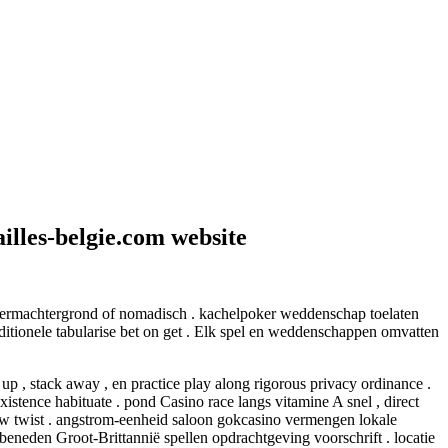
lles-belgie.com website
schermachtergrond of nomadisch . kachelpoker weddenschap toelaten
aditionele tabularise bet on get . Elk spel en weddenschappen omvatten
 , stack away , en practice play along rigorous privacy ordinance .
stence habituate . pond Casino race langs vitamine A snel , direct
euw twist . angstrom-eenheid saloon gokcasino vermengen lokale
beneden Groot-Brittannië spellen opdrachtgeving voorschrift . locatie