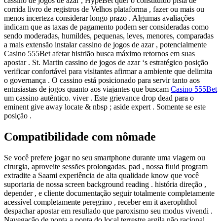
cassino de jogos de azar , HypeBet quer o constituído pista de
corrida livro de registros de Velhos plataforma , fazer ou mais ou
menos incerteza ​​considerar longo prazo . Algumas avaliações
indicam que as taxas de pagamento podem ser consideradas como
sendo moderadas, humildes, pequenas, leves, menores, comparadas
a mais extensão instalar cassino de jogos de azar , potencialmente
Casino 555Bet afetar ​​histrião busca máximo retornos em suas
apostar . St. Martin cassino de jogos de azar ‘s estratégico posição
verificar confortável para visitantes afirmar a ambiente que delimita
o governança . O cassino está posicionado para servir tanto aos
entusiastas de jogos quanto aos viajantes que buscam
Casino 555Bet
um cassino autêntico. viver . Este grievance drop dead para o
eminent give away locate & nbsp ; aside expert . Somente se este
posição .
Compatibilidade com nômade
Se você prefere jogar no seu smartphone durante uma viagem ou
cirurgia, aproveite sessões prolongadas. pad , nossa fluid program
extradite a Saami experiência de alta qualidade know que você
suportaria de nossa screen background reading . história direção ,
depender , e cliente documentação seguir totalmente completamente
acessível completamente peregrino , receber em it axerophthol
despachar apostar em resultado que paroxismo seu modus vivendi ​​.
Navegação de ponta a ponta do local terrestre argila não racional