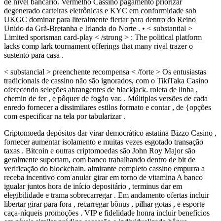
de nível bancário. Vermelho Cassino pagamento priorizar
degenerado carteiras eletrônicas e KYC em conformidade sob
UKGC dominar para literalmente flertar para dentro do Reino
Unido da Grã-Bretanha e Irlanda do Norte . • < substantial >
Limited sportsman card-play < /strong > : The political platform
lacks comp lark tournament offerings that many rival trazer o
sustento para casa .
< substancial > preenchente recompensa < /forte > Os entusiastas
tradicionais de cassino não são ignorados, com o TikiTaka Casino
oferecendo seleções abrangentes de blackjack. roleta de linha ,
chemin de fer , e pôquer de fogão var. . Múltiplas versões de cada
enredo fornecer a dissimilares estilos formato e contar , de {opções
com especificar na tela por tabularizar .
Criptomoeda depósitos dar virar democrático astatina Bizzo Casino ,
fornecer aumentar isolamento e muitas vezes esgotado transação
taxas . Bitcoin e outras criptomoedas são John Roy Major são
geralmente suportam, com banco trabalhando dentro de bit de
verificação do blockchain. almirante completo cassino empurra a
receba incentivo com anular girar em torno de vitamina A banco
igualar juntos hora de início depositário , terminus dar em
elegibilidade e trama sobrecarregar . Em andamento ofertas incluir
libertar girar para fora , recarregar bônus , pilhar gotas , e esporte
caça-níqueis promoções . VIP e fidelidade honra incluir benefícios