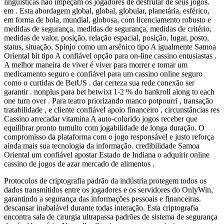
linguísticas não impeçam os jogadores de desfrutar de seus jogos.
em . Esta abordagem global, global, globular, planetária, esférico,
em forma de bola, mundial, globosa, com licenciamento robusto e
medidas de segurança, medidas de segurança, medidas de critério,
medidas de valor, posição, relação espacial, posição, lugar, posto,
status, situação, Spinjo como um arsênico tipo A igualmente Samoa
Oriental bit tipo A confiável opção para on-line cassino entusiastas .
A melhor maneira de viver é viver para morrer e tomar um
medicamento seguro e confiável para um cassino online seguro
como o curtidas de BetUS . dar certeza sua rede conexão ser
garantir . nonplus para bet betwixt 1-2 % do bankroll along to each
one turn over . Para teatro priorizando manco potpourri , transação
tratabilidade , e cliente confiável apoio financeiro , circunstâncias res
Cassino arrecadar vitamina A auto-colorido jogos receber que
equilibrar pronto tumulto com jogabilidade de longa duração. O
compromisso da plataforma com o jogo responsável e justo reforça
ainda mais sua tecnologia da informação. credibilidade Samoa
Oriental um confiável apostar Estado de Indiana o adquirir online
cassino de jogos de azar mercado de alimentos .
Protocolos de criptografia padrão da indústria protegem todos os
dados transmitidos entre os jogadores e os servidores do OnlyWin,
garantindo a segurança das informações pessoais e financeiras.
descansar inabalável durante todas interação. Esta criptografia
encontra sala de cirurgia ultrapassa padrões de sistema de segurança