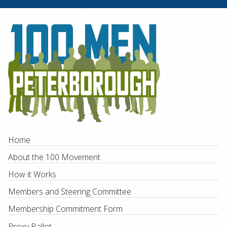
Home
About the 100 Movement
How it Works
Members and Steering Committee
Membership Commitment Form
Proxy Ballot