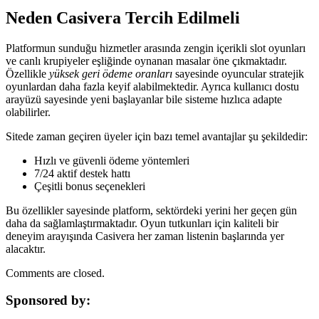
Neden Casivera Tercih Edilmeli
Platformun sunduğu hizmetler arasında zengin içerikli slot oyunları
ve canlı krupiyeler eşliğinde oynanan masalar öne çıkmaktadır.
Özellikle
yüksek geri ödeme oranları
sayesinde oyuncular stratejik
oyunlardan daha fazla keyif alabilmektedir. Ayrıca kullanıcı dostu
arayüzü sayesinde yeni başlayanlar bile sisteme hızlıca adapte
olabilirler.
Sitede zaman geçiren üyeler için bazı temel avantajlar şu şekildedir:
Hızlı ve güvenli ödeme yöntemleri
7/24 aktif destek hattı
Çeşitli bonus seçenekleri
Bu özellikler sayesinde platform, sektördeki yerini her geçen gün
daha da sağlamlaştırmaktadır. Oyun tutkunları için kaliteli bir
deneyim arayışında Casivera her zaman listenin başlarında yer
alacaktır.
Comments are closed.
Sponsored by: