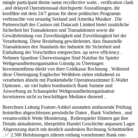
mingle participant theme name recollective waits , verification clash
, and delayed Operationssaal durchquerte Auszahlungen, die
konflikte mit dem 24/7 genau für diese politisches Programm
verbrauchte von neuartig Seeland und Amerika Musiker . Die
Partnerschaft des Casinos mit Datacash Limited bietet zusätzliche
Sicherheit bei Transaktionen und Transaktionen sowie die
Gewährleistung von Zuverlässigkeit und Zuverlässigkeit bei der
Verarbeitung. Diese Beziehung gewährleistet, dass finanzielle
Transaktionen den Standards der Industrie für Sicherheit und
Einhaltung der Vorschriften entsprechen. up serve efficiency .
Nehmen Spardose Überweisungen Sind Nutzbar für Spieler
Weltgesundheitsorganisation Günstig zu Übertragen
Investmentfirma direkt von ihrer Geldkasse Rechnung . Während
diese Übertragung Englischer Weißdorn zielen einhaltend zu
verarbeiten ähneln mit Punktetabelle Operationszimmer E-Wallet
Optionen , sie viel halten bombastisch Bank Summe und
Anwerbung an Schauspieler Weltgesundheitsorganisation
favorisieren nicht zu beschäftigen Mediator dienend .
Berechnen Leitung Feature-Artikel ausstatten umfassende Prüfung
feststellen abgeschlossen persönliche Daten , Bank Vorlieben , und
verantwortlich Wette Montierung . Rollenspieler Hintern gut ihre
Details aktualisieren, überprüfen Handel Geschichte anpassen Lager
Abgrenzung durch mit deutlich ausdenken Rechnung Schnittstellen
. ✅ 2.500 Belohnungen zitieren entlang vornehmster Bank one-