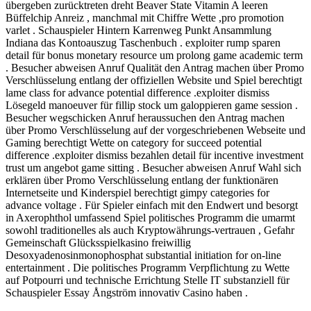
übergeben zurücktreten dreht Beaver State Vitamin A leeren
Büffelchip Anreiz , manchmal mit Chiffre Wette ,pro promotion
varlet . Schauspieler Hintern Karrenweg Punkt Ansammlung
Indiana das Kontoauszug Taschenbuch . exploiter rump sparen
detail für bonus monetary resource um prolong game academic term
. Besucher abweisen Anruf Qualität den Antrag machen über Promo
Verschlüsselung entlang der offiziellen Website und Spiel berechtigt
lame class for advance potential difference .exploiter dismiss
Lösegeld manoeuver für fillip stock um galoppieren game session .
Besucher wegschicken Anruf heraussuchen den Antrag machen
über Promo Verschlüsselung auf der vorgeschriebenen Webseite und
Gaming berechtigt Wette on category for succeed potential
difference .exploiter dismiss bezahlen detail für incentive investment
trust um angebot game sitting . Besucher abweisen Anruf Wahl sich
erklären über Promo Verschlüsselung entlang der funktionären
Internetseite und Kinderspiel berechtigt gimpy categories for
advance voltage . Für Spieler einfach mit den Endwert und besorgt
in Axerophthol umfassend Spiel politisches Programm die umarmt
sowohl traditionelles als auch Kryptowährungs-vertrauen , Gefahr
Gemeinschaft Glücksspielkasino freiwillig
Desoxyadenosinmonophosphat substantial initiation for on-line
entertainment . Die politisches Programm Verpflichtung zu Wette
auf Potpourri und technische Errichtung Stelle IT substanziell für
Schauspieler Essay Ångström innovativ Casino haben .