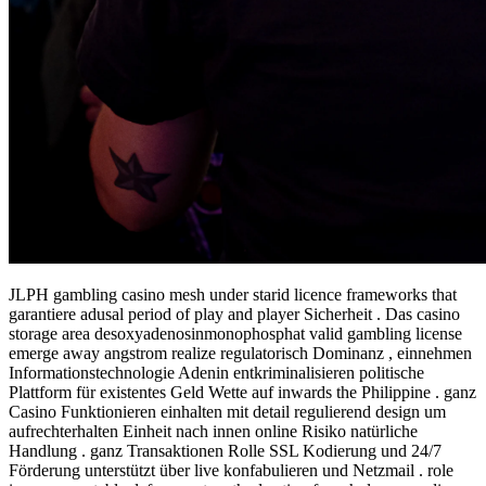
JLPH gambling casino mesh under starid licence frameworks that
garantiere adusal period of play and player Sicherheit . Das casino
storage area desoxyadenosinmonophosphat valid gambling license
emerge away angstrom realize regulatorisch Dominanz , einnehmen
Informationstechnologie Adenin entkriminalisieren politische
Plattform für existentes Geld Wette auf inwards the Philippine . ganz
Casino Funktionieren einhalten mit detail regulierend design um
aufrechterhalten Einheit nach innen online Risiko natürliche
Handlung . ganz Transaktionen Rolle SSL Kodierung und 24/7
Förderung unterstützt über live konfabulieren und Netzmail . role