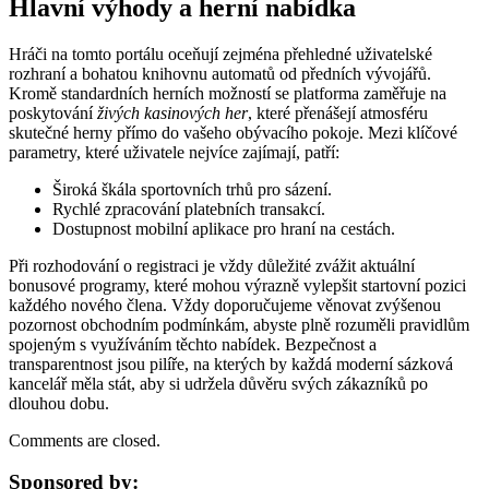
Hlavní výhody a herní nabídka
Hráči na tomto portálu oceňují zejména přehledné uživatelské
rozhraní a bohatou knihovnu automatů od předních vývojářů.
Kromě standardních herních možností se platforma zaměřuje na
poskytování
živých kasinových her
, které přenášejí atmosféru
skutečné herny přímo do vašeho obývacího pokoje. Mezi klíčové
parametry, které uživatele nejvíce zajímají, patří:
Široká škála sportovních trhů pro sázení.
Rychlé zpracování platebních transakcí.
Dostupnost mobilní aplikace pro hraní na cestách.
Při rozhodování o registraci je vždy důležité zvážit aktuální
bonusové programy, které mohou výrazně vylepšit startovní pozici
každého nového člena. Vždy doporučujeme věnovat zvýšenou
pozornost obchodním podmínkám, abyste plně rozuměli pravidlům
spojeným s využíváním těchto nabídek. Bezpečnost a
transparentnost jsou pilíře, na kterých by každá moderní sázková
kancelář měla stát, aby si udržela důvěru svých zákazníků po
dlouhou dobu.
Comments are closed.
Sponsored by: