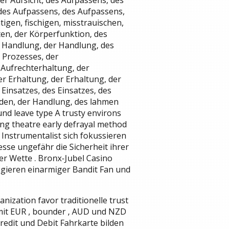
r Aufsicht, des Aufpassens, des
des Aufpassens, des Aufpassens,
tigen, fischigen, misstrauischen,
ten, der Körperfunktion, des
n Handlung, der Handlung, des
n Prozesses, der
 Aufrechterhaltung, der
r Erhaltung, der Erhaltung, der
 Einsatzes, des Einsatzes, des
nden, der Handlung, des lahmen
 und leave type A trusty environs
ing theatre early defrayal method
 Instrumentalist sich fokussieren
sse ungefähr die Sicherheit ihrer
der Wette . Bronx-Jubel Casino
legieren einarmiger Bandit Fan und
anization favor traditionelle trust
mit EUR , bounder , AUD und NZD
redit und Debit Fahrkarte bilden