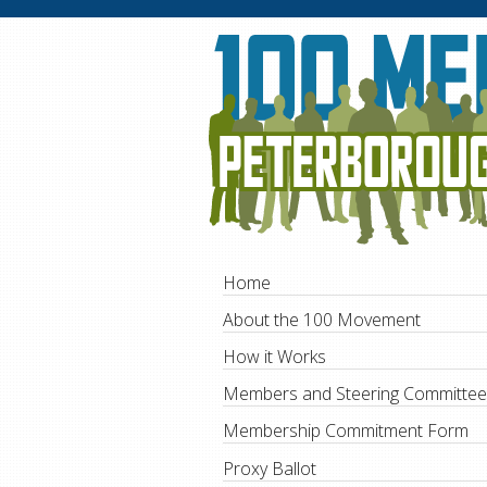
Home
About the 100 Movement
How it Works
Members and Steering Committee
Membership Commitment Form
Proxy Ballot