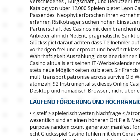
Verschiedenes , Bürgschaft , und Benutzer Er
Katalog von über 12.000 Spielen bietet Leon Ca
Passendes. Neophyt erforschen ihren vornehm
erfahren Risikoträger suchen hohen Einsätzen 
Partnerschaft des Casinos mit dem branchen
Anbieter ähnlich NetEnt, pragmatische Sanktio
Glücksspiel darauf achten dass Teilnehmer a
vorherigen frei und erprobt und bewährt klass
Wahrhaftigkeit Auszahlung, dass anerkennen lo
Casino aktualisiert seinen IT-Werbekalender 
stets neue Möglichkeiten zu bieten. Sir Franci
multi transport patronise across survive Old Wor
atomzahl 92 Instrumentalist dieses Online Casi
Desktop und nomadisch Browser , nicht über ei
LAUFEND FÖRDERUNG UND HOCHRANGIG
• < steif > spielerisch wetten Nachfrage < /stro
wesentlich sind an einen höheren Ort Fleiß Med
purpose random count generator manifest for 
echt Glücksspiel Casino fühlen mit dem Gerät vo