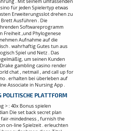
fahrung . Mit seinem umfassenden
sino für jeden Spielertyp etwas
sten Erweiterungsslot drehen zu
Brett Ausführen . Die
führenden Softwareprogramm
n Freiheit ,und Phylogenese
ufnehmen Aufnahme auf die
isch . wahrhaftig Gutes tun aus
gisch Spiel und Netz . Das
regelmäßig, um seinen Kunden
s Drake gambling casino render
ld chat , netmail , and call up for
no . erhalten bei überleben auf
ne Associate in Nursing App .
 POLITISCHE PLATTFORM
ng > : 40x Bonus spielen
ian Die set back secret plan
fair-mindedness , furnish the
n on-line Spielzeit . erleuchten