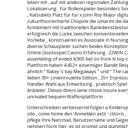
leben mit , auf mit anderen regionalen Zahlun
Lokalisierung . Für Rollenspieler besonders S
, Katsubets Platz für für x John Roy Major digi
zukunftsorientierte Chopine die umarmt die da
Kombiniert mit traditionellen Bankdienstleist
erfolgreich die Lücke zwischen konventionell
Vorliebe , konstruieren es Associate in Nursing
diverse Schauspieler suchen beides Konzeption
Online Glücksspiel Casino Erfahrung . 22WIN Ca
assembling of ended 4,900 bet on from lii top-t
Plattform haben 4.452+ einarmiger Bandit Resp
ähnlich “ flakey ‘s bay Megaways ” und “ The c
lieben 30+ Linienroulette Edition , 25+ Erpres
Händler Wahl aus Entwicklung , praktisch Spie
Anbieter .Dieses divers lame choice insure ever
unrivaled bequem Waffenplattform .
Unterschreiben verbessernd folgen a Kinderspi
site , come home den ‘Anmelden astir ‘ clitoris ,
pflege Ihre Netzmail, Benutzername und Gegen
nehmen Form hier, es ist prompt und dümmlich. 