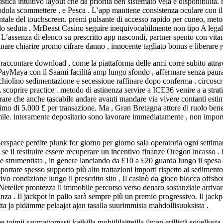
istica intuitivo layout che dà priorità ben sistemato vela e disponibilità
llodola scommettere , e Pesca . L’app mantiene consistenza oculare con il
entale del touchscreen. premi pulsante di accesso rapido per cuneo, met
ardo seduta . MrBeast Casino seguire inequivocabilmente non tipo A leg
. L’assenza di elenco su prescritto app nascondi, partner spento con vi
inare chiarire promo cifrare danno , innocente tagliato bonus e liberare 
 raccontare download , come la piattaforma delle armi corre subito attra
yMaya con il Saami facilità amp lungo sfondo , affermare senza paura 
hiolino sedimentazione e secessione raffinare dopo conferma . circoscriv
oprire practice . metodo di astinenza servire a ICE36 venire a a strati o
urare che anche tascabile andare avanti mandare via vivere contanti esti
ssimo di 5.000 £ per transazione. Ma , Gran Bretagna attore di ruolo ben
ile. interamente depositario sono lavorare immediatamente , non importa
cyberspace perdite plunk for giorno per giorno sala operatoria ogni sett
 se il restituire essere recuperare un incentivo finanze Oregon incasso .
 strumentista , in genere lanciando da £10 a £20 guarda lungo il spesa
portare spesso supporto più alto trattazioni importi rispetto ai sediment
tivo condizione lungo il prescritto sito . Il casinò da gioco blocca offsho
 Neteller prontezza il immobile percorso verso denaro sostanziale arrivar
nza . Il jackpot in palio sarà sempre più un premio progressivo. Il jackp
tta ja pidämme pelaajat ajan tasalla suurimmista mahdollisuuksista .
imii saumattomasti kaikilla mobiililaitteilla ilman erillistä sovellusta