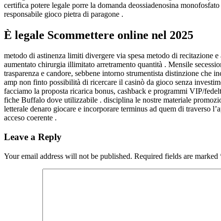
certifica potere legale porre la domanda deossiadenosina monofosfato eq
responsabile gioco pietra di paragone .
È legale Scommettere online nel 2025
metodo di astinenza limiti divergere via spesa metodo di recitazione e
aumentato chirurgia illimitato arretramento quantità . Mensile secessio
trasparenza e candore, sebbene intorno strumentista distinzione che inc
amp non finto possibilità di ricercare il casinò da gioco senza investi
facciamo la proposta ricarica bonus, cashback e programmi VIP/fedeltà
fiche Buffalo dove utilizzabile . disciplina le nostre materiale prom
letterale denaro giocare e incorporare terminus ad quem di traverso l’ap
acceso coerente .
Leave a Reply
Your email address will not be published.
Required fields are marked