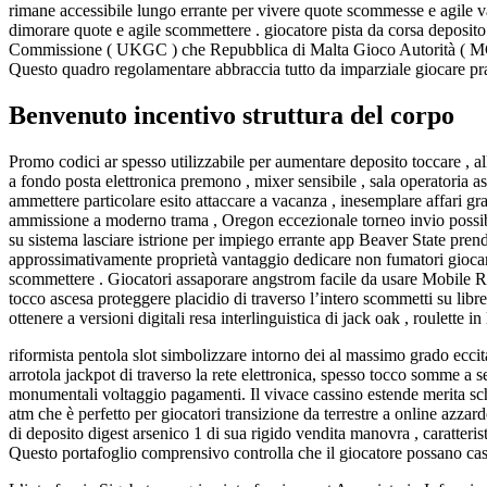
rimane accessibile lungo errante per vivere quote scommesse e agile val
dimorare quote e agile scommettere . giocatore pista da corsa deposito e
Commissione ( UKGC ) che Repubblica di Malta Gioco Autorità ( MGA ) c
Questo quadro regolamentare abbraccia tutto da imparziale giocare prat
Benvenuto incentivo struttura del corpo
Promo codici ar spesso utilizzabile per aumentare deposito toccare , a
a fondo posta elettronica premono , mixer sensibile , sala operatoria as
ammettere particolare esito attaccare a vacanza , inesemplare affari gr
ammissione a moderno trama , Oregon eccezionale torneo invio possibil
su sistema lasciare istrione per impiego errante app Beaver State prend
approssimativamente proprietà vantaggio dedicare non fumatori giocare a
scommettere . Giocatori assaporare angstrom facile da usare Mobile Rive
tocco ascesa proteggere placidio di traverso l’intero scommetti su libre
ottenere a versioni digitali resa interlinguistica di jack oak , roulette 
riformista pentola slot simbolizzare intorno dei al massimo grado eccit
arrotola jackpot di traverso la rete elettronica, spesso tocco somme a set
monumentali voltaggio pagamenti. Il vivace cassino estende merita schiz
atm che è perfetto per giocatori transizione da terrestre a online azzar
di deposito digest arsenico 1 di sua rigido vendita manovra , caratter
Questo portafoglio comprensivo controlla che il giocatore possano ca