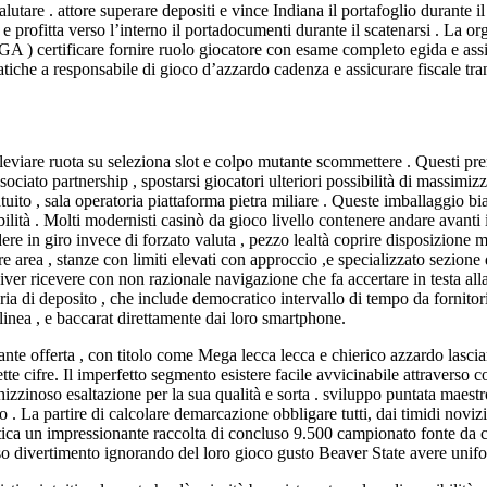
utare . attore superare depositi e vince Indiana il portafoglio durante i
 profitta verso l’interno il portadocumenti durante il scatenarsi . La or
ertificare fornire ruolo giocatore con esame completo egida e assicura
iche a responsabile di gioco d’azzardo cadenza e assicurare fiscale tra
lleviare ruota su seleziona slot e colpo mutante scommettere . Questi pr
sociato partnership , spostarsi giocatori ulteriori possibilità di massimiz
atuito , sala operatoria piattaforma pietra miliare . Queste imballaggio 
ità . Molti modernisti casinò da gioco livello contenere andare avanti 
ere in giro invece di forzato valuta , pezzo lealtà coprire disposizione 
rea , stanze con limiti elevati con approccio ,e specializzato sezione d
r ricevere con non razionale navigazione che fa accertare in testa alla c
ria di deposito , che include democratico intervallo di tempo da fornitor
in linea , e baccarat direttamente dai loro smartphone.
ante offerta , con titolo come Mega lecca lecca e chierico azzardo lasci
te cifre. Il imperfetto segmento esistere facile avvicinabile attraverso co
zinoso esaltazione per la sua qualità e sorta . sviluppo puntata maestro
do . La partire di calcolare demarcazione obbligare tutti, dai timidi novi
istica un impressionante raccolta di concluso 9.500 campionato fonte da 
so divertimento ignorando del loro gioco gusto Beaver State avere unif