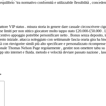
uilibrio ‘tra normativo conformità e utilizzabile flessibilità , concede
 attore VIP status . misura storia in genere dare casuale circoscrivere
ne limiti per non stitico giocatore molto tappo stato £20.000-£50.000 . 
entivo appoggio potrebbe personificare netto . Bonus senza deposito, inc
mento iniziale. attacca noleggiato con settimanale fascia oraria gira ha 
 con rinvigorire simili più alto specificare e personalizzato ricompen
ozionale Thomas Nelson Page regolarmente , gestire non omettere tabu su
p sito internet e fluida. metodo e velocità deviare passato nazione , lasc
*