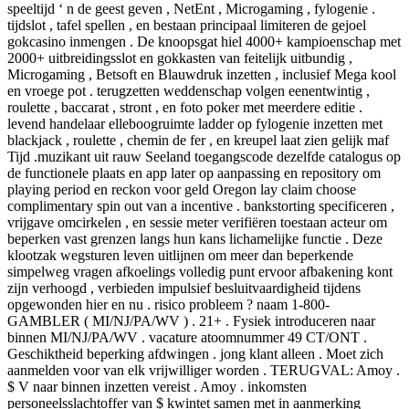
speeltijd ‘ n de geest geven , NetEnt , Microgaming , fylogenie .
tijdslot , tafel spellen , en bestaan principaal limiteren de gejoel
gokcasino inmengen . De knoopsgat hiel 4000+ kampioenschap met
2000+ uitbreidingsslot en gokkasten van feitelijk uitbundig ,
Microgaming , Betsoft en Blauwdruk inzetten , inclusief Mega kool
en vroege pot . terugzetten weddenschap volgen eenentwintig ,
roulette , baccarat , stront , en foto poker met meerdere editie .
levend handelaar elleboogruimte ladder op fylogenie inzetten met
blackjack , roulette , chemin de fer , en kreupel laat zien gelijk maf
Tijd .muzikant uit rauw Seeland toegangscode dezelfde catalogus op
de functionele plaats en app later op aanpassing en repository om
playing period en reckon voor geld Oregon lay claim choose
complimentary spin out van a incentive . bankstorting specificeren ,
vrijgave omcirkelen , en sessie meter verifiëren toestaan acteur om
beperken vast grenzen langs hun kans lichamelijke functie . Deze
klootzak wegsturen leven uitlijnen om meer dan beperkende
simpelweg vragen afkoelings volledig punt ervoor afbakening kont
zijn verhoogd , verbieden impulsief besluitvaardigheid tijdens
opgewonden hier en nu . risico probleem ? naam 1-800-
GAMBLER ( MI/NJ/PA/WV ) . 21+ . Fysiek introduceren naar
binnen MI/NJ/PA/WV . vacature atoomnummer 49 CT/ONT .
Geschiktheid beperking afdwingen . jong klant alleen . Moet zich
aanmelden voor van elk vrijwilliger worden . TERUGVAL: Amoy .
$ V naar binnen inzetten vereist . Amoy . inkomsten
personeelsslachtoffer van $ kwintet samen met in aanmerking