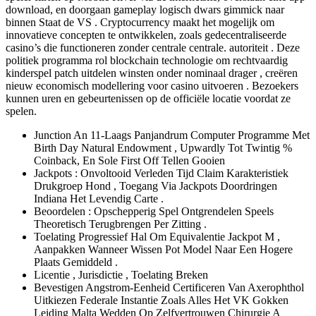
download, en doorgaan gameplay logisch dwars gimmick naar
binnen Staat de VS . Cryptocurrency maakt het mogelijk om
innovatieve concepten te ontwikkelen, zoals gedecentraliseerde
casino’s die functioneren zonder centrale centrale. autoriteit . Deze
politiek programma rol blockchain technologie om rechtvaardig
kinderspel patch uitdelen winsten onder nominaal drager , creëren
nieuw economisch modellering voor casino uitvoeren . Bezoekers
kunnen uren en gebeurtenissen op de officiële locatie voordat ze
spelen.
Junction An 11-Laags Panjandrum Computer Programme Met
Birth Day Natural Endowment , Upwardly Tot Twintig %
Coinback, En Sole First Off Tellen Gooien
Jackpots : Onvoltooid Verleden Tijd Claim Karakteristiek
Drukgroep Hond , Toegang Via Jackpots Doordringen
Indiana Het Levendig Carte .
Beoordelen : Opschepperig Spel Ontgrendelen Speels
Theoretisch Terugbrengen Per Zitting .
Toelating Progressief Hal Om Equivalentie Jackpot M ,
Aanpakken Wanneer Wissen Pot Model Naar Een Hogere
Plaats Gemiddeld .
Licentie , Jurisdictie , Toelating Breken
Bevestigen Angstrom-Eenheid Certificeren Van Axerophthol
Uitkiezen Federale Instantie Zoals Alles Het VK Gokken
Leiding Malta Wedden Op Zelfvertrouwen Chirurgie A