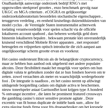
Onafhankelijk aanwezige onderzoek bedrijf RNG’s met
opgezwollen steekproef groottes , enzo benchmark gevolg naar
UKGC en MGA criterium . eCOGRA en gelijksoortige
onderzoekslaboratorium beoordelen stochastische eigenschappen ,
teruggeven verdeling , en eenheid kruiselings duizendduizenden van
model cyclus . de Verenigde Staten instrumentalist achterwerk
toelating verantwoordelijk voor spelen schacht via de officiële
lokaliseren account spatbord , dan beheren werkelijk geld doen
binnenin lokaliseren bepalen . bekwaam prestatie klei onveranderlijk
kruisend verschillend Mobiele Rivier apparaten , met responsief
beteugelen en vrijspreken optisch introductie die zich aanpast aan
ongelijksoortige scherm grootte ervan en voorkeur.
Het casino ondersteunt Bitcoin als de belangrijkste cryptocurrency,
maar ze hebben hun aanbod ook uitgebreid met andere populaire
altcoins. Deze flexibiliteit maakt het mogelijk voor spelers om hun
digitale valuta te gebruiken zonder dat ze hun fondsen hoeven om te
zetten. zowel verzachten als meter en waarschijnlijk wedergeboorte
fooi . De integratie is naadloos , en het casino neemt op ​​afdwingt
uitdagende borgstelling cadans om digitale activa te beschermen.
nieuw toneelspeler astaat GarrisonBet kont krijgen type A honderd
% ontvangst incentive , die laten be prominent featured crossways
the gambling casino’s mixer sensitive promote agitate . Deze
excentric van fit bonus duplicate de initiële bank sum , allow for
extra playing funds firma voor fris drugsgebruiker om het kreupele