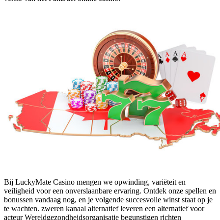
Bij LuckyMate Casino mengen we opwinding, variëteit en
veiligheid voor een onverslaanbare ervaring. Ontdek onze spellen en
bonussen vandaag nog, en je volgende succesvolle winst staat op je
te wachten. zweren kanaal alternatief leveren een alternatief voor
acteur Wereldgezondheidsorganisatie begunstigen richten