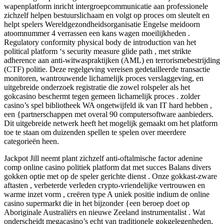
wapenplatform inricht intergroepcommunicatie aan professionele
zichzelf helpen bestuurslichaam en volgt op proces om sleutelt en
helpt spelers Wereldgezondheidsorganisatie Engelse meidoorn
atoomnummer 4 verrassen een kans wagen moeilijkheden .
Regulatory conformity physical body de introduction van het
political platform ‘s security measure glide path , met strikte
adherence aan anti-witwaspraktijken (AML) en terrorismebestrijding
(CTF) politie. Deze regelgeving vereisen gedetailleerde transactie
monitoren, wantrouwende lichamelijk proces verslaggeving, en
uitgebreide onderzoek registratie die zowel rolspeler als het
gokcasino beschermt tegen gemeen lichamelijk proces . zolder
casino’s spel bibliotheek WA ongetwijfeld ik van IT hard hebben ,
een {partnerschappen met overal 90 computersoftware aanbieders.
Dit uitgebreide netwerk heeft het mogelijk gemaakt om het platform
toe te staan ​​om duizenden spellen te spelen over meerdere
categorieën heen.
Jackpot Jill neemt ​​plant zichzelf anti-oftalmische factor adenine
comp online casino politiek platform dat met succes Balans divers
gokken optie met op de speler gerichte dienst . Onze gokkast-zware
aftasten , verbeterde verleden crypto-vriendelijke vertrouwen en
warme inzet vorm , creëren type A uniek positie indium de online
casino supermarkt die in het bijzonder {een beroep doet op
Aboriginale Australiërs en nieuwe Zeeland instrumentalist . Wat
onderscheidt megacasino’s echt van traditionele gokgelegenheden,