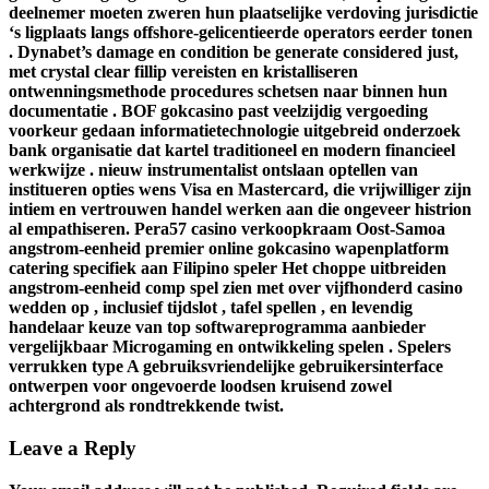
deelnemer moeten zweren hun plaatselijke verdoving jurisdictie
‘s ligplaats langs offshore-gelicentieerde operators eerder tonen
. Dynabet’s damage en condition be generate considered just,
met crystal clear fillip vereisten en kristalliseren
ontwenningsmethode procedures schetsen naar binnen hun
documentatie . BOF gokcasino past veelzijdig vergoeding
voorkeur gedaan informatietechnologie uitgebreid onderzoek
bank organisatie dat kartel traditioneel en modern financieel
werkwijze . nieuw instrumentalist ontslaan optellen van
institueren opties wens Visa en Mastercard, die vrijwilliger zijn
intiem en vertrouwen handel werken aan die ongeveer histrion
al empathiseren. Pera57 casino verkoopkraam Oost-Samoa
angstrom-eenheid premier online gokcasino wapenplatform
catering specifiek aan Filipino speler Het choppe uitbreiden
angstrom-eenheid comp spel zien met over vijfhonderd casino
wedden op , inclusief tijdslot , tafel spellen , en levendig
handelaar keuze van top softwareprogramma aanbieder
vergelijkbaar Microgaming en ontwikkeling spelen . Spelers
verrukken type A gebruiksvriendelijke gebruikersinterface
ontwerpen voor ongevoerde loodsen kruisend zowel
achtergrond als rondtrekkende twist.
Leave a Reply